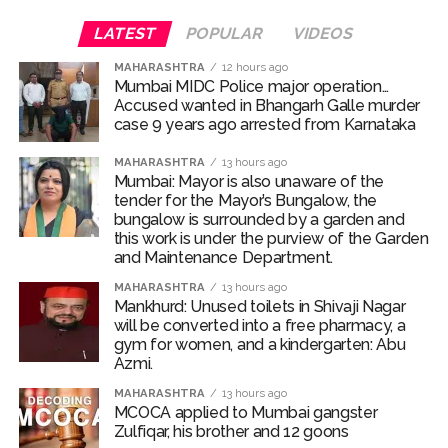
verified by the police on the spot. During verification,
LATEST
POPULAR
VIDEOS
officials found that the passport had been issued on
March 23 and that his authorised stay in India was valid
MAHARASHTRA
12 hours ago
Mumbai MIDC Police major operation…
only until June 28.
Accused wanted in Bhangarh Galle murder
case 9 years ago arrested from Karnataka
However, he was allegedly continuing to stay in the
country beyond the permitted period without obtaining
MAHARASHTRA
13 hours ago
Mumbai: Mayor is also unaware of the
any valid extension or legal authorisation, thereby
tender for the Mayor’s Bungalow, the
violating the applicable immigration regulations.
bungalow is surrounded by a garden and
this work is under the purview of the Garden
During sustained interrogation, Nayeem Ahmed
and Maintenance Department.
allegedly disclosed that several other Bangladeshi
MAHARASHTRA
13 hours ago
nationals were also residing illegally in Delhi after
Mankhurd: Unused toilets in Shivaji Nagar
overstaying their visas.
will be converted into a free pharmacy, a
gym for women, and a kindergarten: Abu
Azmi.
The information was immediately conveyed to the In-
Charge of AATS, who directed the formation of a
MAHARASHTRA
13 hours ago
MCOCA applied to Mumbai gangster
dedicated police team to verify the inputs and take
Zulfiqar, his brother and 12 goons
further action.