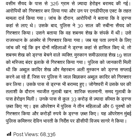
वसीम सैयद के पास से 326 ग्राम से ज़्यादा हेरोइन बरामद की गई।
‘Rahul disrupting Parliament to avoid discussion’, says BJP
आरोपियों को गिरफ्तार कर लिया गया और उन पर एनडीपीएस एक्ट के तहत
spokesperson Gaurav Bhatia ...
मामला दर्ज किया गया। जांच के दौरान, आरोपियों ने बताया कि वे ड्रग्स
Six students detained after suspected ragging assault in
कहां से लाए थे। उसके बाद, पुलिस ने 30 साल की रुबीना सैयद को
गिरफ्तार किया। उसने बताया कि वह शबनम शेख के संपर्क में थी। उसे
Karnataka private college ...
राजस्थान के अजमेर से गिरफ्तार किया गया। जब यह पता लगाने के लिए
Oppn’s protest march in Parliament complex over Jantar
जांच की गई कि इन दोनों महिलाओं ने ड्रग्स कहां से हासिल किए थे, तो
Mantar police action, Ram temple donation row ...
शबनम शेख को ड्रग्स बेचने वाले व्यक्ति, मुस्कान समीउल्लाह शेख 19 साल
RBI projects 5 pc inflation for FY27, seen rising in near term
को मस्जिद बंदर इलाके से गिरफ्तार किया गया। पुलिस को जानकारी मिली
...
थी कि अब्दुल कादिर शेख और मेहरबान अली मुस्कान को ड्रग्स सप्लाई
Netanyahu says Israel not to withdraw from current Gaza
करने आ रहे हैं, जिस पर पुलिस ने जाल बिछाकर अब्दुल कादिर को गिरफ्तार
कर लिया। उसके पास से ड्रग्स भी बरामद हुए। जोगेश्वरी में उसके घर की
positions until Hamas fully disarmed ...
तलाशी के दौरान नवजीत गुलाबी खान, शारिक सलमानी, समद गुलाबी के
Bypoll victories signal complete change of wind: Shiv
पास हेरोइन मिली। उनके पास से कुल 33 करोड़ से ज़्यादा कीमत के ड्रग्स
Sena(UBT) in ‘Saamana’ ...
ज़ब्त किए गए। इस ऑपरेशन में पुलिस ने तीन महिलाओं और 6 पुरुषों को
Maharashtra bans analogue cottage cheese to protect
गिरफ्तार किया और करोड़ों रुपये के ड्रग्स ज़ब्त किए। यह ऑपरेशन मुंबई
consumers; violations to attract jail, heavy fines (Ld) ...
पुलिस कमिश्नर देविन भारती के निर्देश पर डीसीपी विजय सागरे ने किया।
Mumbai Police probe social media post warning of
Post Views:
68,336
possible terror attack in August ...