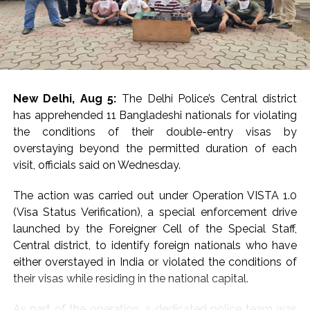
actual information or were intended to create panic.
Police officials said the matter is being investigated and
urged citizens not to believe unverified information
circulating on social media platforms.
New Delhi, Aug 5:
The Delhi Police’s Central district
Mumbai Police appealed to people to remain calm and
has apprehended 11 Bangladeshi nationals for violating
rely only on official communication from authorities
the conditions of their double-entry visas by
regarding any security-related developments. Officials
overstaying beyond the permitted duration of each
also stressed that spreading rumours or sharing
visit, officials said on Wednesday.
unverified claims could create unnecessary fear among
the public.
The action was carried out under Operation VISTA 1.0
(Visa Status Verification), a special enforcement drive
The investigation into the social media post is currently
launched by the Foreigner Cell of the Special Staff,
underway, and further action will be taken based on the
Central district, to identify foreign nationals who have
findings of the enquiry. Authorities have not confirmed
either overstayed in India or violated the conditions of
any specific threat at this stage and continue to verify
their visas while residing in the national capital.
all aspects related to the post.
As part of the operation, a dedicated police team was