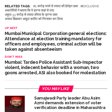
Delhi Police detain 11 Bangladeshi nationals for violating visa
RELATED TAGS:
1 करोड़ रुपये से ज़्यादा की हेरोइन ज़ब्त
EXCLUSIVE
आरोपियों ने बताया कि वे ड्रग्स कहां से लाए
conditions ...
कुल 33 करोड़ से ज़्यादा कीमत के ड्रग्स ज़ब्त
जाल बिछाकर अब्दुल कादिर को गिरफ्तार कर लिया
J&K, Ladakh witnessed wide-ranging transformation since
Article 370 abrogation: PM Modi ...
UP NEXT
Mumbai Municipal Corporation general elections:
Indian equity markets open higher ahead of RBI’s policy
Attendance at election training mandatory for
outcome ...
officers and employees, criminal action will be
taken against absenteeism
DON'T MISS
Mumbai: Tardeo Police Assistant Sub-Inspector
violent, indecent behavior with a woman, two
goons arrested, ASI also booked for molestation
YOU MAY LIKE
Samajwadi Party leader Abu Asim
Azmi demands extension of voter
verification deadline in Maharashtra