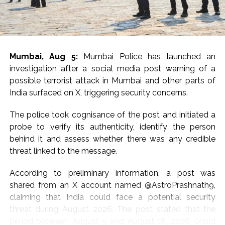
the police. Based on the preliminary findings, an FIR will
be registered at the Mangaluru South Police Station,
and a detailed investigation will be initiated,” he said.
The Commissioner added that the investigation would
Mumbai, Aug 5:
Mumbai Police has launched an
ascertain the exact sequence of events and determine
investigation after a social media post warning of a
the role of those involved in the alleged ragging
possible terrorist attack in Mumbai and other parts of
incident.
India surfaced on X, triggering security concerns.
Police said further action would be taken based on the
The police took cognisance of the post and initiated a
findings of the investigation.
probe to verify its authenticity, identify the person
behind it and assess whether there was any credible
According to official records, Karnataka recorded 181
threat linked to the message.
ragging complaints in higher educational institutions
between 2022 and July 22, 2026, the highest among
According to preliminary information, a post was
South Indian states despite mandatory anti-ragging
shared from an X account named @AstroPrashnath9,
committees and stricter enforcement measures.
claiming that India could face a potential security
threat during August 2026. The post stated that the
In January, a violent ragging and assault incident
period between August 9 and August 18, 2026, could