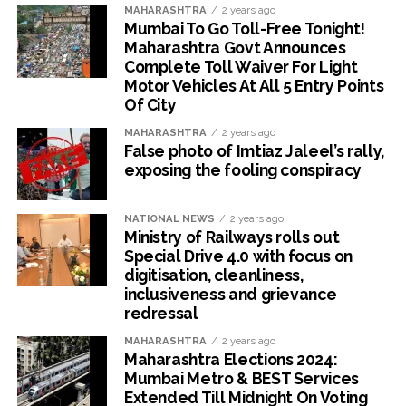
MAHARASHTRA
2 years ago
Mumbai To Go Toll-Free Tonight!
Maharashtra Govt Announces
Complete Toll Waiver For Light
Motor Vehicles At All 5 Entry Points
Of City
MAHARASHTRA
2 years ago
False photo of Imtiaz Jaleel’s rally,
exposing the fooling conspiracy
NATIONAL NEWS
2 years ago
Ministry of Railways rolls out
Special Drive 4.0 with focus on
digitisation, cleanliness,
inclusiveness and grievance
redressal
MAHARASHTRA
2 years ago
Maharashtra Elections 2024:
Mumbai Metro & BEST Services
Extended Till Midnight On Voting